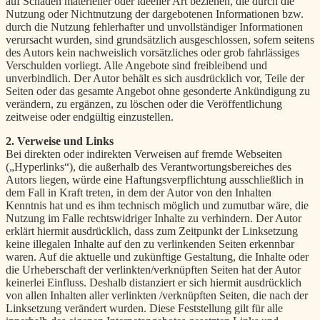
auf Schäden materieller oder ideeller Art beziehen, die durch die
Nutzung oder Nichtnutzung der dargebotenen Informationen bzw.
durch die Nutzung fehlerhafter und unvollständiger Informationen
verursacht wurden, sind grundsätzlich ausgeschlossen, sofern seitens
des Autors kein nachweislich vorsätzliches oder grob fahrlässiges
Verschulden vorliegt. Alle Angebote sind freibleibend und
unverbindlich. Der Autor behält es sich ausdrücklich vor, Teile der
Seiten oder das gesamte Angebot ohne gesonderte Ankündigung zu
verändern, zu ergänzen, zu löschen oder die Veröffentlichung
zeitweise oder endgültig einzustellen.
2. Verweise und Links
Bei direkten oder indirekten Verweisen auf fremde Webseiten
(„Hyperlinks“), die außerhalb des Verantwortungsbereiches des
Autors liegen, würde eine Haftungsverpflichtung ausschließlich in
dem Fall in Kraft treten, in dem der Autor von den Inhalten
Kenntnis hat und es ihm technisch möglich und zumutbar wäre, die
Nutzung im Falle rechtswidriger Inhalte zu verhindern. Der Autor
erklärt hiermit ausdrücklich, dass zum Zeitpunkt der Linksetzung
keine illegalen Inhalte auf den zu verlinkenden Seiten erkennbar
waren. Auf die aktuelle und zukünft
ige Gestaltung, die Inhalte oder
die Urheberschaft der verlinkten/verknüpften Seiten hat der Autor
keinerlei Einfluss. Deshalb distanziert er sich hiermit ausdrücklich
von allen Inhalten aller verlinkten /verknüpften Seiten, die nach der
Linksetzung verändert wurden. Diese Feststellung gilt für alle