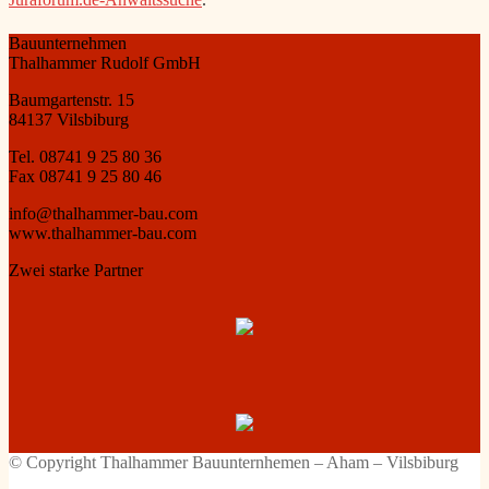
Bauunternehmen
Thalhammer Rudolf GmbH
Baumgartenstr. 15
84137 Vilsbiburg
Tel. 08741 9 25 80 36
Fax 08741 9 25 80 46
info@thalhammer-bau.com
www.thalhammer-bau.com
Zwei starke Partner
© Copyright Thalhammer Bauunternhemen – Aham – Vilsbiburg